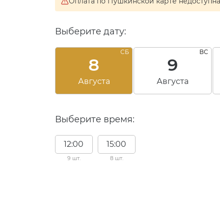
Оплата по Пушкинской карте недоступн
Выберите дату:
СБ
ВС
8
9
Августа
Августа
Выберите время:
12:00
15:00
9 шт.
8 шт.